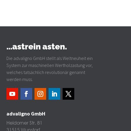
…astrein asten.
Die advaligno GmbH stellt als Weltneuheit ein
System zur maschinellen Wertholzastung vor,
welches tatsächlich revolutionär genannt
werden muss.
advaligno GmbH
Heidorner Str. 81
31515 Wunstorf